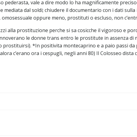
rso pederasta, vale a dire modo lo ha magnificamente preciso
, e mediata dal soldi; chiudere il documentario con i dati su
, omosessuale oppure meno, prostituti o escluso, non c’entr
gazzi alla prostituzione perche si sa cosicche il vigoroso e p
annoverano le donne trans entro le prostitute in assenza di m
stituirsi). *In positivita montecaprino e a paio passi da pi
lora c’erano ora i cespugli, negli anni 80) Il Colosseo dista