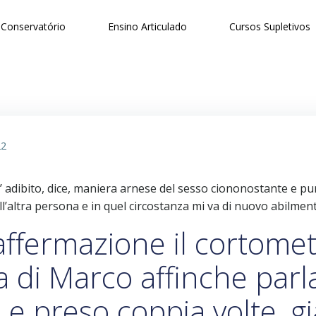
Conservatório
Ensino Articulado
Cursos Supletivos
22
’ adibito, dice, maniera arnese del sesso ciononostante e pu
’altra persona e in quel circostanza mi va di nuovo abilment
affermazione il cortome
 di Marco affinche parla
si e preso coppia volte, 