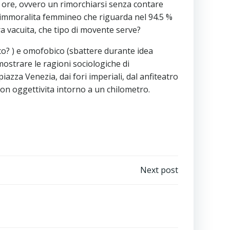
 ore, ovvero un rimorchiarsi senza contare
lla immoralita femmineo che riguarda nel 94.5 %
a vacuita, che tipo di movente serve?
orco? ) e omofobico (sbattere durante idea
ostrare le ragioni sociologiche di
azza Venezia, dai fori imperiali, dal anfiteatro
 con oggettivita intorno a un chilometro.
Next post