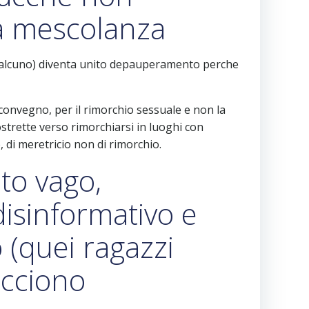
la mescolanza
qualcuno) diventa unito depauperamento perche
 convegno, per il rimorchio sessuale e non la
trette verso rimorchiarsi in luoghi con
 di meretricio non di rimorchio.
nto vago,
disinformativo e
 (quei ragazzi
acciono