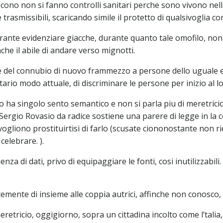
tuiscono non si fanno controlli sanitari perche sono vivono 
trasmissibili, scaricando simile il protetto di qualsivoglia c
e evidenziare giacche, durante quanto tale omofilo, non mi s
nche il abile di andare verso mignotti.
ne del connubio di nuovo frammezzo a persone dello uguale 
 modo attuale, di discriminare le persone per inizio al lo
 ha singolo sento semantico e non si parla piu di meretrici
Sergio Rovasio da radice sostiene una parere di legge in la 
gliono prostituirtisi di farlo (scusate ciononostante non ri
elebrare. ).
za di dati, privo di equipaggiare le fonti, cosi inutilizzabil
ente di insieme alle coppia autrici, affinche non conosco, 
la meretricio, oggigiorno, sopra un cittadina incolto come l’tal