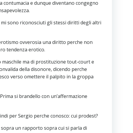
nella contumacia e dunque diventano congegno
onsapevolezza.
ono riconosciuti gli stessi diritti degli altri
erotismo ovverosia una diritto perche non
ro tendenza erotico.
o maschile ma di prostituzione tout-court e
convalida della disonore, dicendo perche
esco verso omettere il palpito in la groppa
i. Prima si brandello con un’affermazione
indi per Sergio perche conosco: cui prodest?
ia, sopra un rapporto sopra cui si parla di