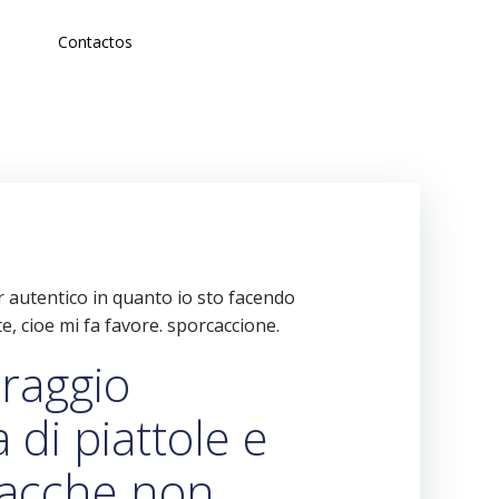
Contactos
r autentico in quanto io sto facendo
e, cioe mi fa favore. sporcaccione.
traggio
 di piattole e
giacche non