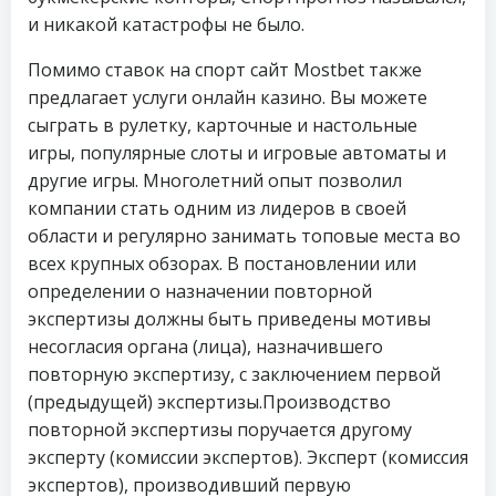
и никакой катастрофы не было.
Помимо ставок на спорт сайт Mostbet также
предлагает услуги онлайн казино. Вы можете
сыграть в рулетку, карточные и настольные
игры, популярные слоты и игровые автоматы и
другие игры. Многолетний опыт позволил
компании стать одним из лидеров в своей
области и регулярно занимать топовые места во
всех крупных обзорах. В постановлении или
определении о назначении повторной
экспертизы должны быть приведены мотивы
несогласия органа (лица), назначившего
повторную экспертизу, с заключением первой
(предыдущей) экспертизы.Производство
повторной экспертизы поручается другому
эксперту (комиссии экспертов). Эксперт (комиссия
экспертов), производивший первую