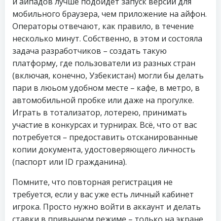
и айпадов лучше подойдет запуск версии для
мобильного браузера, чем приложение на айфон.
Операторы отвечают, как правило, в течение
несколько минут. Собственно, в этом и состояла
задача разработчиков – создать такую
платформу, где пользователи из разных стран
(включая, конечно, Узбекистан) могли бы делать
пари в люьом удобном месте – кафе, в метро, в
автомобильной пробке или даже на прогулке.
Играть в тотализатор, лотерею, принимать
участие в конкурсах и турнирах. Всё, что от вас
потребуется – предоставить отсканированные
копии документа, удостоверяющего личность
(паспорт или ID гражданина).
Помните, что повторная регистрация не
требуется, если у вас уже есть личный кабинет
игрока. Просто нужно войти в аккаунт и делать
ставки в привычном режиме – только на экране