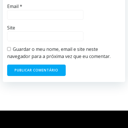
Email
*
Site
Guardar o meu nome, email e site neste
navegador para a próxima vez que eu comentar.