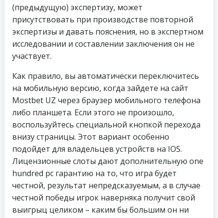
(предыдущую) экспертизу, может
присутствовать при производстве повторной
экспертизы и давать пояснения, но в экспертном
исследовании и составлении заключения он не
участвует.
Как правило, вы автоматически переключитесь
на мобильную версию, когда зайдете на сайт
Mostbet UZ через браузер мобильного телефона
либо планшета. Если этого не произошло,
воспользуйтесь специальной кнопкой перехода
внизу страницы. Этот вариант особенно
подойдет для владельцев устройств на IOS.
Лицензионные слоты дают дополнительную one
hundred pc гарантию на то, что игра будет
честной, результат непредсказуемым, а в случае
честной победы игрок наверняка получит свой
выигрыц целиком – каким бы большим он ни