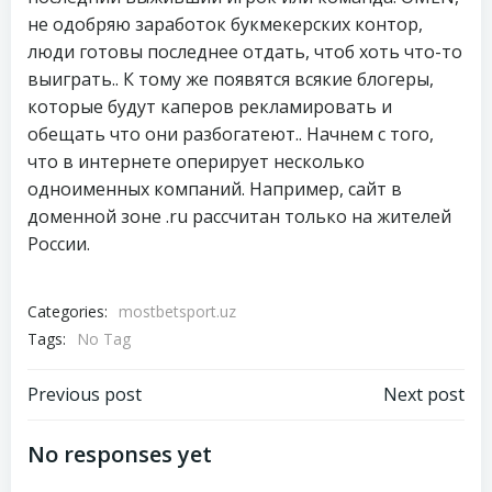
не одобряю заработок букмекерских контор,
люди готовы последнее отдать, чтоб хоть что-то
выиграть.. К тому же появятся всякие блогеры,
которые будут каперов рекламировать и
обещать что они разбогатеют.. Начнем с того,
что в интернете оперирует несколько
одноименных компаний. Например, сайт в
доменной зоне .ru рассчитан только на жителей
России.
Categories:
mostbetsport.uz
Tags:
No Tag
Previous post
Next post
No responses yet