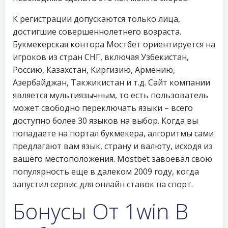
К регистрации допускаются только лица,
достигшие совершеннолетнего возраста.
Букмекерская контора Мостбет ориентируется на
игроков из стран СНГ, включая Узбекистан,
Россию, Казахстан, Киргизию, Армению,
Азербайджан, Такжикистан и т.д. Сайт компании
является мультиязычным, то есть пользователь
может свободно переключать языки – всего
доступно более 30 языков на выбор. Когда вы
попадаете на портал букмекера, алгоритмы сами
предлагают вам язык, страну и валюту, исходя из
вашего местоположения. Mostbet завоевал свою
популярность еще в далеком 2009 году, когда
запустил сервис для онлайн ставок на спорт.
Бонусы От 1win В