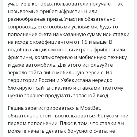
участие в которых пользователи получают так
называемые фрибеты/фриспины или
разнообразные призы. Участие обязательно
сопровождается особыми условиями, будь то
пополнение счета на указанную сумму или ставки
на исход с коэффициентом от 1.5 и выше. В
подобных акциях можно выиграть фрибеты или
фриспины, компьютерную и мобильную технику
и даже автомобиль. Для этого используйте
зеркало сайта либо мобильную версию. На
территории России и Узбекистана нередко
блокируют сайты с казино и ставками, поэтому
нужно заранее продумать запасной вход.
Решив зарегистрироваться в MostBet,
обязательно стоит воспользоваться бонусом при
первом пополнении. Плюс в том, что ставки вы
можете начать делать с бонусного счета, не